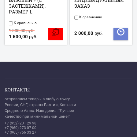
БАЗОВЫЙ + (С
ИНДИВИДУАЛЬНЫЙ
ЗАСТЁЖКАМИ),
ЗАКАЗ
РАЗМЕР L
К сравнению
К сравнению
1 300,00 руб.
2 000,00
руб.
1 500,00
руб.
КОНТАКТЫ
отправляем товары в любую точку
России, СНГ, страны Балтии, Кавказ и
Среднюю Азию. Наш девиз: "Лучшее
качество при минимальной цене!"
+7 (952) 201 29 98
+7 (960) 273-07-00
+7 (965) 756 33 27