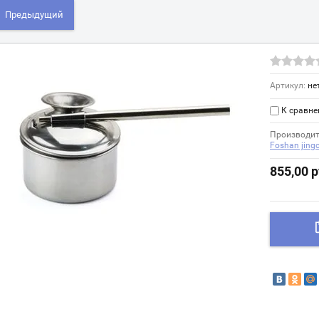
Предыдущий
Артикул:
не
К сравн
Производит
Foshan jing
855,00
р