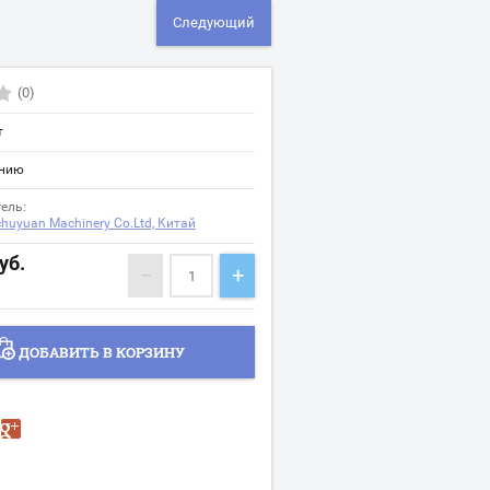
Следующий
(0)
т
ению
ель:
chuyuan Machinery Co.Ltd, Китай
уб.
−
+
ДОБАВИТЬ В КОРЗИНУ