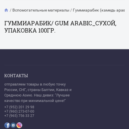
/
Вспомогательные материалы
/
Гуммиарабик (камедь арави
ГУММИАРАБИК/ GUM ARABIC_СУХОЙ,
УПАКОВКА 100ГР.
КОНТАКТЫ
отправляем товары в любую точку
России, СНГ, страны Балтии, Кавказ и
Среднюю Азию. Наш девиз: "Лучшее
качество при минимальной цене!"
+7 (952) 201 29 98
+7 (960) 273-07-00
+7 (965) 756 33 27