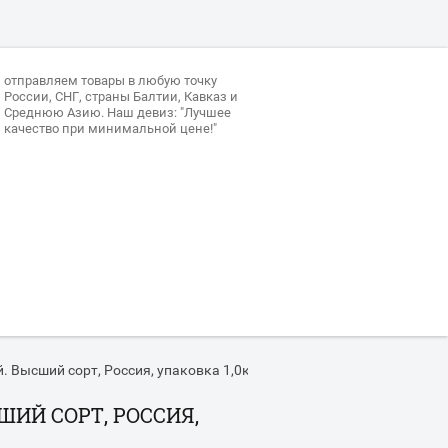
отправляем товары в любую точку
России, СНГ, страны Балтии, Кавказ и
Среднюю Азию. Наш девиз: "Лучшее
качество при минимальной цене!"
Высший сорт, Россия, упаковка 1,0кг.
/
Скипидар живичный, очище
ИЙ СОРТ, РОССИЯ,