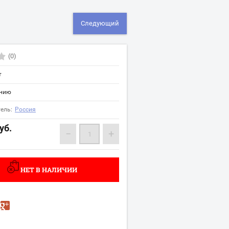
Следующий
(0)
т
ению
ель:
Россия
уб.
−
+
НЕТ В НАЛИЧИИ