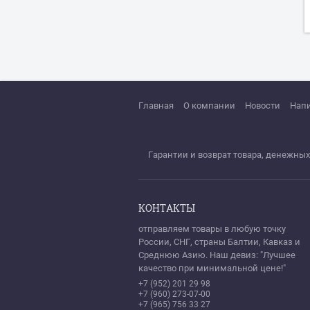
Главная
О компании
Новости
Нап
Гарантии и возврат товара, денежных
КОНТАКТЫ
отправляем товары в любую точку
России, СНГ, страны Балтии, Кавказ и
Среднюю Азию. Наш девиз: "Лучшее
качество при минимальной цене!"
+7 (952) 201 29 98
+7 (960) 273-07-00
+7 (965) 756 33 27