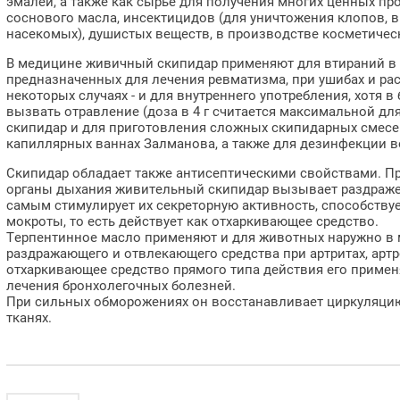
эмалей, а также как сырье для получения многих ценных пр
соснового масла, инсектицидов (для уничтожения клопов, в
насекомых), душистых веществ, в производстве косметическ
В медицине живичный скипидар применяют для втираний в к
предназначенных для лечения ревматизма, при ушибах и рас
некоторых случаях - и для внутреннего употребления, хотя 
вызвать отравление (доза в 4 г считается максимальной дл
скипидар и для приготовления сложных скипидарных смесе
капиллярных ваннах Залманова, а также для дезинфекции в
Скипидар обладает также антисептическими свойствами. Пр
органы дыхания живительный скипидар вызывает раздраже
самым стимулирует их секреторную активность, способству
мокроты, то есть действует как отхаркивающее средство.
Терпентинное масло применяют и для животных наружно в м
раздражающего и отвлекающего средства при артритах, артро
отхаркивающее средство прямого типа действия его примен
лечения бронхолегочных болезней.
При сильных обморожениях он восстанавливает циркуляци
тканях.