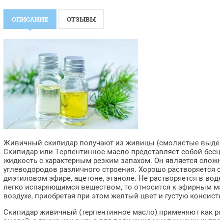
ОПИСАНИЕ
ОТЗЫВЫ
Живичный скипидар получают из живицы (смолистые выдел
Скипидар или Терпентинное масло представляет собой бес
жидкость с характерным резким запахом. Он является сло
углеводородов различного строения. Хорошо растворяется о
диэтиловом эфире, ацетоне, этаноле. Не растворяется в воде
легко испаряющимся веществом, то относится к эфирным ма
воздухе, приобретая при этом желтый цвет и густую консис
Скипидар живичный (терпентинное масло) применяют как ра