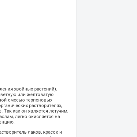
ения хвойных растений).
цветную или желтоватую
жной смесью терпеновых
рганических растворителях,
. Так как он является летучим,
слам, легко окисляется на
тенцию.
створитель лаков, красок и