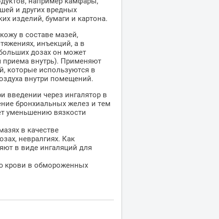
одуктов, например камфары,
шей и других вредных
их изделий, бумаги и картона.
ожу в составе мазей,
тяжениях, инъекций, а в
в больших дозах он может
я приема внутрь). Применяют
й, которые используются в
оздуха внутри помещений.
и введении через ингалятор в
ние бронхиальных желез и тем
ет уменьшению вязкости
азях в качестве
зах, невралгиях. Как
яют в виде ингаляций для
ю крови в обмороженных