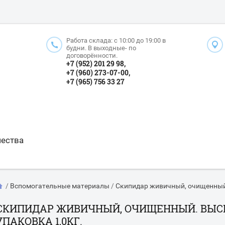
Работа склада: с 10:00 до 19:00 в
будни. В выходные- по
договорённости.
+7 (952) 201 29 98,
+7 (960) 273-07-00,
+7 (965) 756 33 27
чества
/
Вспомогательные материалы
/
Скипидар живичный, очищенный. 
СКИПИДАР ЖИВИЧНЫЙ, ОЧИЩЕННЫЙ. ВЫСШ
УПАКОВКА 1,0КГ.